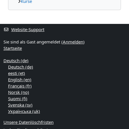
Kurse
Ergänzungsblöcke
Website-Support
Sie sind als Gast angemeldet (
Anmelden
)
Startseite
Deutsch ‎(de)‎
Deutsch ‎(de)‎
eesti ‎(et)‎
English ‎(en)‎
Français ‎(fr)‎
Norsk ‎(no)‎
Suomi ‎(fi)‎
Svenska ‎(sv)‎
Українська ‎(uk)‎
Unsere Datenlöschfristen