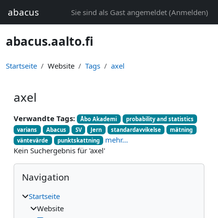
Zum Hauptinhalt
abacus
Sie sind als Gast angemeldet (
Anmelden
)
abacus.aalto.fi
Startseite
Website
Tags
axel
axel
Verwandte Tags:
Åbo Akademi
probability and statistics
varians
Abacus
SV
Jern
standardavvikelse
mätning
mehr...
väntevärde
punktskattning
Kein Suchergebnis für 'axel'
Blöcke
Navigation überspringen
Navigation
Startseite
Website