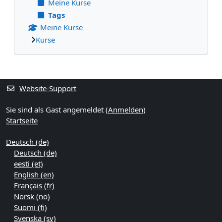
Meine Kurse
Tags
Meine Kurse
Kurse
Ergänzungsblöcke
Website-Support
Sie sind als Gast angemeldet (
Anmelden
)
Startseite
Deutsch ‎(de)‎
Deutsch ‎(de)‎
eesti ‎(et)‎
English ‎(en)‎
Français ‎(fr)‎
Norsk ‎(no)‎
Suomi ‎(fi)‎
Svenska ‎(sv)‎