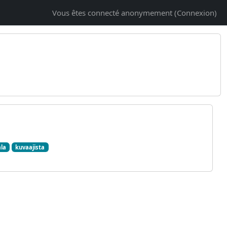
Vous êtes connecté anonymement (
Connexion
)
ala
kuvaajista