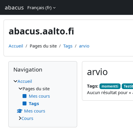
Passer au contenu principal
abacus
Français ‎(fr)‎
abacus.aalto.fi
Accueil
Pages du site
Tags
arvio
Blocs
Passer Navigation
Navigation
arvio
Accueil
Tags:
momentti
Testi
Pages du site
Aucun résultat pour « 
Mes cours
Tags
Mes cours
Cours