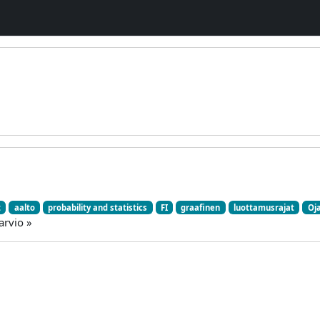
t
aalto
probability and statistics
FI
graafinen
luottamusrajat
Oj
arvio »