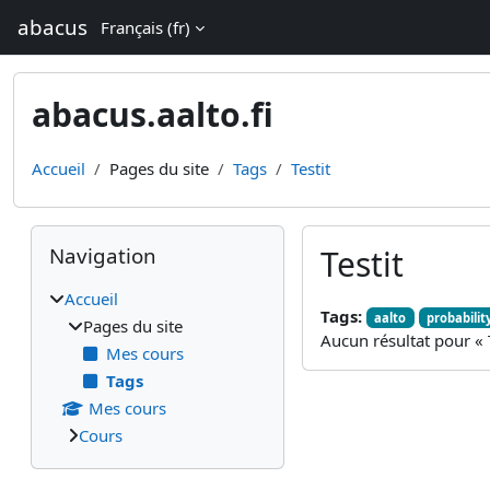
Passer au contenu principal
abacus
Français ‎(fr)‎
abacus.aalto.fi
Accueil
Pages du site
Tags
Testit
Blocs
Passer Navigation
Navigation
Testit
Accueil
Tags:
aalto
probabilit
Pages du site
Aucun résultat pour « T
Mes cours
Tags
Mes cours
Cours