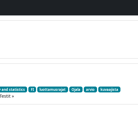
y and statistics
FI
luottamusrajat
Ojala
arvio
kuvaajista
estit »