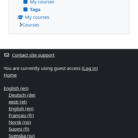
My courses
Tags
My courses
Courses
Supplementary blocks
Contact site support
You are currently using guest access (
Log in
)
Home
English ‎(en)‎
Deutsch ‎(de)‎
eesti ‎(et)‎
English ‎(en)‎
Français ‎(fr)‎
Norsk ‎(no)‎
Suomi ‎(fi)‎
Svenska ‎(sv)‎