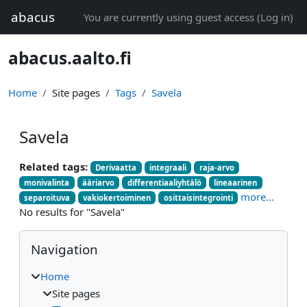
Skip to main content
abacus
You are currently using guest access (
Log in
)
abacus.aalto.fi
Home
Site pages
Tags
Savela
Savela
Related tags:
Derivaatta
integraali
raja-arvo
monivalinta
ääriarvo
differentiaaliyhtälö
lineaarinen
more...
separoituva
vakiokertoiminen
osittaisintegrointi
No results for "Savela"
Blocks
Skip Navigation
Navigation
Home
Site pages