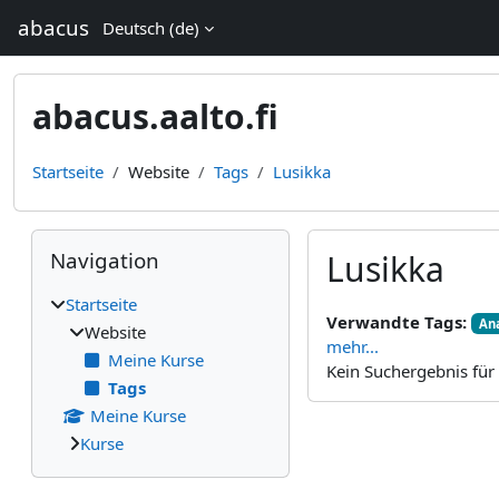
Zum Hauptinhalt
abacus
Deutsch ‎(de)‎
abacus.aalto.fi
Startseite
Website
Tags
Lusikka
Blöcke
Navigation überspringen
Navigation
Lusikka
Startseite
Verwandte Tags:
Ana
Website
mehr...
Meine Kurse
Kein Suchergebnis für 
Tags
Meine Kurse
Kurse