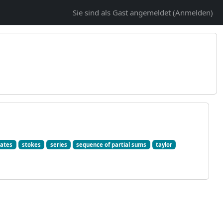
Sie sind als Gast angemeldet (
Anmelden
)
nates
stokes
series
sequence of partial sums
taylor