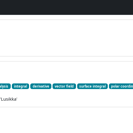
lysis
integral
derivative
vector field
surface integral
polar coordi
'Lusikka'