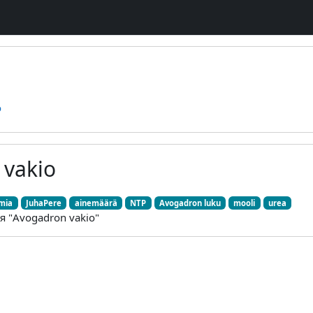
o
 vakio
mia
JuhaPere
ainemäärä
NTP
Avogadron luku
mooli
urea
я "Avogadron vakio"