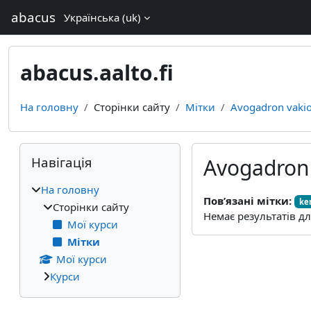
Перейти до головного вмісту
abacus
Українська ‎(uk)‎
abacus.aalto.fi
На головну
Сторінки сайту
Мітки
Avogadron vaki
Блоки
Пропустити Навігація
Навігація
Avogadron
На головну
Пов’язані мітки:
ke
Сторінки сайту
Немає результатів дл
Мої курси
Мітки
Мої курси
Курси