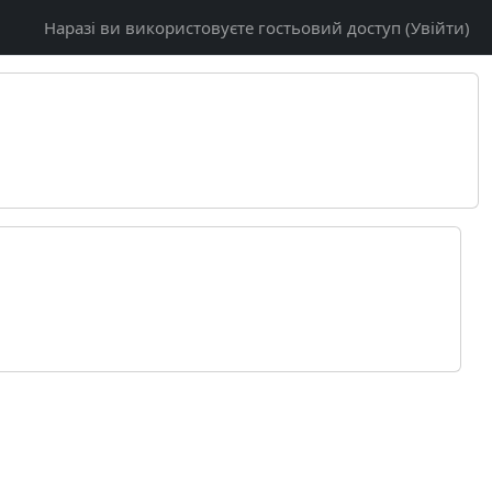
Наразі ви використовуєте гостьовий доступ (
Увійти
)