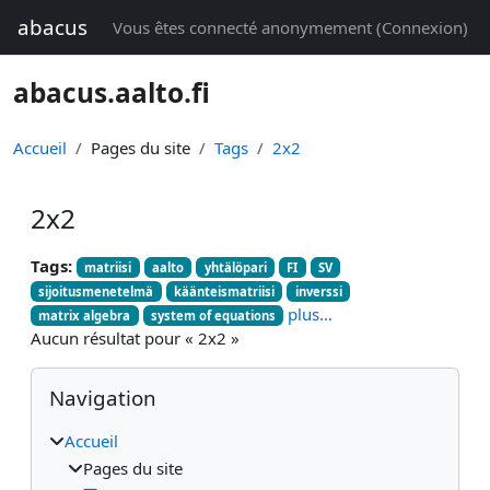
Passer au contenu principal
abacus
Vous êtes connecté anonymement (
Connexion
)
abacus.aalto.fi
Accueil
Pages du site
Tags
2x2
2x2
Tags:
matriisi
aalto
yhtälöpari
FI
SV
sijoitusmenetelmä
käänteismatriisi
inverssi
plus…
matrix algebra
system of equations
Aucun résultat pour « 2x2 »
Blocs
Passer Navigation
Navigation
Accueil
Pages du site