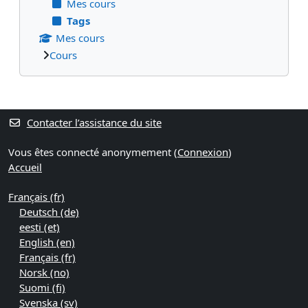
Mes cours
Tags
Mes cours
Cours
Blocs supplémentaires
Contacter l’assistance du site
Vous êtes connecté anonymement (
Connexion
)
Accueil
Français ‎(fr)‎
Deutsch ‎(de)‎
eesti ‎(et)‎
English ‎(en)‎
Français ‎(fr)‎
Norsk ‎(no)‎
Suomi ‎(fi)‎
Svenska ‎(sv)‎